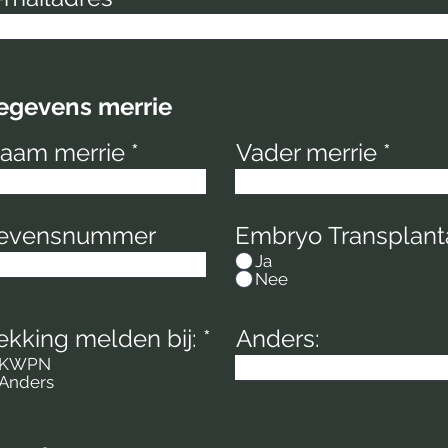
gevens merrie
aam merrie
Vader merrie
evensnummer
Embryo Transplanta
Ja
Nee
ekking melden bij:
*
Anders:
KWPN
Anders