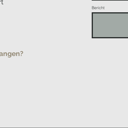
rt
Bericht
m
vangen?