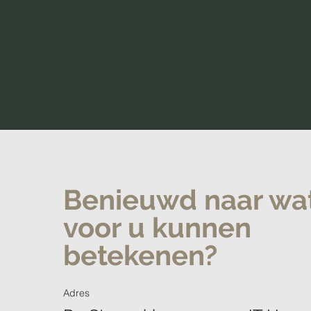
Benieuwd naar wa
voor u kunnen
betekenen?
Adres