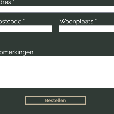
dres
ostcode
Woonplaats
pmerkingen
Bestellen