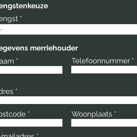
engstenkeuze
engst
gevens merriehouder
Telefoonnummer
aam
dres
ostcode
Woonplaats
-mailadres