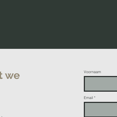
t we
Voornaam
Email